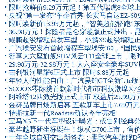
15.99万元起
限时抢鲜价9.29万元起！第五代瑞虎8全球
式上市！
央视“第一发布”车企首秀 长安马自达EZ-60
限时焕新价13.99万元起，“智美超能轿跑”
认证全球好车
36.98万元！探险者昆仑穿越版正式推出，
奕派eπ007+正式上市
鲲鹏超级增程首发车型，小鹏X9超级增程
谱系实现5/6/7座全覆盖
广汽埃安发布首款增程车型埃安i60，“国民
预售，35万元起
智享大六座旗舰SUV风云T11全球上市，限
车”再添力作
29.98万元-32.98万元！大六座安全豪华SU
鲜价17.99万元起！
吉利银河星耀6正式上市 限时6.88万元起
势N8L正式上市
年轻人的性能自由：广汽昊铂GT全新Lite版1
SCOOX零际携首款新时代都市科技潮摩X7
万起轻享上市
阿维塔12四激光版正式上市 权益后25.99万
首秀
金杯品牌日焕新启幕 五款新车上市7.69万
售
特斯拉新一代Roadster确认今年亮相
宝马X5下一代车型设计曝光：或告别经典
豪华越野新坐标诞生！纵横G700上市，售
式尾门
十年全域自研交出新答卷：零跑汽车旗舰D
32.99万元起