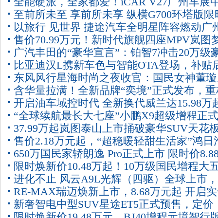
全能硬派，全家都爱！iCAR V27广州车展
险家广州车展开启预订
至前所未至 享前所未享 纵横G700环塔版限
首秀
以旅行 见世界 捷途汽车全明星阵容燃动广
级焕新价33.49万起上市
售价70.99万元！新时代旗舰四座MPV岚图
展
广汽丰田的“豪华宣言”：铂智7冲击20万级
家山河耀目上市
比亚迪汉L携新车色与智能OTA登场，补贴
纯电轿车主战场
东风风行星海时尚之夜收官：国民女神董璇
价19.48万～26.48万元
含华量拉满！全新品牌“奕境”正式发布，重
阵，多车齐发震撼全场！
开启油车域控时代 全新换代威兰达15.98万
智慧新能源市场格局
“全球续航最长大七座”小鹏X9超级增程正
37.99万起岚图泰山上市捅破豪华SUV天花
市，30.98万元起售
售价2.18万元起，“超稳暖轻甜生活家”鸿日
650万国民家轿朗逸 Pro正式上市 限时价8.8
糖正式上市！
限时焕新价10.48万起！10万级国民增程大
元-11.29万元
进化不止 风云A9L光辉（四驱）全球上市
SUV就选埃安i60
RE-MAX瑞迈焕新上市，8.68万元起 开启
级置换抢购价17.19万元起
新奢智电中型SUV星途ET5正式预售，定价
派皮卡新篇章
限时焕新价19.48万元，BJ40增程元境智行