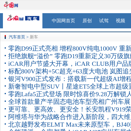
中国网首页
原创
试驾
视频
汽车首页
>
新车
零跑D99正式亮相 增程800V纯电1000V 重
拒绝旗舰“溢价” 零跑D19重新定义30万级旗
定技术门槛
iCAR用户节盛大开幕，iCAR CLUB用户品
SUV标杆
标配800V架构+5C超充+63度大电池 岚图追
布，V27定档2026年一季度上市
银河V900正式发布：搭载新一代超级AI增
上市 售价27.99万元起
新奢智电中型SUV丨星途ET5全球上市超级
术，主打空间、性能与能效全面突破
零跑Lafa5正式登场 限时惊喜价9.28万解锁
价13.49万元起
全球首款量产半固态电池车型亮相广州车展
Dream Car
更可靠、更高效、更安全！长安凯程V919
全新MG4半固态安芯版将于12月交付
阿维塔与华为战略合作进入新阶段，四大维
版50kWh正式上市
北京越野发布ELMT Max未来原型车，BJ4
全面推进联合共创