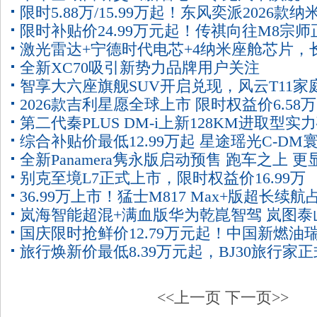
限时5.88万/15.99万起！东风奕派2026款纳
及D19重磅发布
限时补贴价24.99万元起！传祺向往M8宗师
01、2026款eπ008五座版焕新上市
激光雷达+宁德时代电芯+4纳米座舱芯片，
上市！
全新XC70吸引新势力品牌用户关注
启源全新Q05正式亮相盲订
智享大六座旗舰SUV开启兑现，风云T11家
2026款吉利星愿全球上市 限时权益价6.58
鉴日暨预售发布会圆满收官
第二代秦PLUS DM-i上新128KM进取型实
起
综合补贴价最低12.99万起 星途瑶光C-DM
压燃油，加强紧凑型家轿市场布局
全新Panamera隽永版启动预售 跑车之上 更
版正式上市
别克至境L7正式上市，限时权益价16.99万
代奢华
36.99万上市！猛士M817 Max+版超长续航
~21.59万元
岚海智能超混+满血版华为乾崑智驾 岚图泰
位，通勤、露营、长穿全场景精准适配！
国庆限时抢鲜价12.79万元起！中国新燃油瑞
全球首秀
旅行焕新价最低8.39万元起，BJ30旅行家正
双旗舰上市
上市！
<<上一页
下一页>>