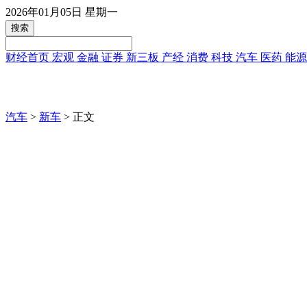
2026年01月05日 星期一
财经首页
宏观
金融
证券
新三板
产经
消费
科技
汽车
医药
能
汽车
>
新车
> 正文
限时焕新价19.48万元，BJ4
2025年11月14日14:03
中国网汽车
新闻爆料:auto@china.org.cn电话:(010)82081166-6075
11月13日，北京越野“做硬派增程SUV智行之王——BJ40
19.48万元(叠加国补和厂端置换后)！
自此，BJ40增程家族一共拥有标准版、进阶版、元境智行版