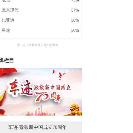
极氪
73%
北京现代
57%
比亚迪
50%
星途
50%
注：以上榜单每月10号左右更新
牌栏目
车迹-致敬新中国成立70周年