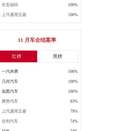
长安福特
100%
上汽通用五菱
100%
11 月车企结案率
红榜
黑榜
一汽奔腾
100%
几何汽车
100%
岚图汽车
100%
腾势汽车
83%
上汽通用五菱
79%
吉利汽车
74%