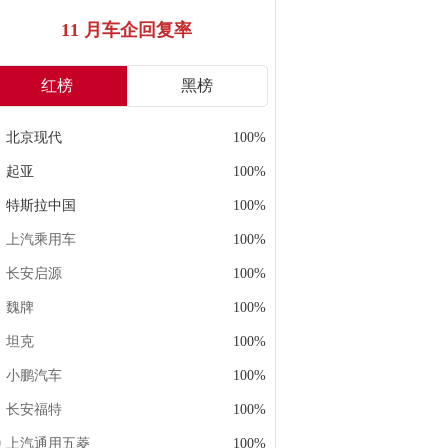
11 月车企回复率
红榜
黑榜
北京现代
100%
起亚
100%
特斯拉中国
100%
上汽乘用车
100%
长安启源
100%
魏牌
100%
坦克
100%
小鹏汽车
100%
长安福特
100%
上汽通用五菱
100%