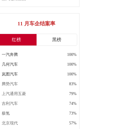
11 月车企结案率
红榜
黑榜
一汽奔腾
100%
几何汽车
100%
岚图汽车
100%
腾势汽车
83%
上汽通用五菱
79%
吉利汽车
74%
极氪
73%
北京现代
57%