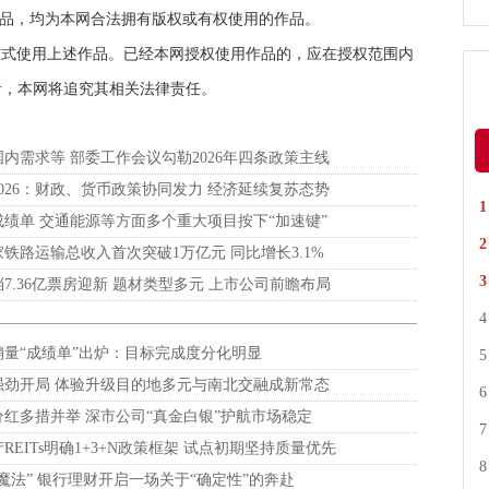
有作品，均为本网合法拥有版权或有权使用的作品。
方式使用上述作品。已经本网授权使用作品的，应在授权范围内
者，本网将追究其相关法律责任。
内需求等 部委工作会议勾勒2026年四条政策主线
026：财政、货币政策协同发力 经济延续复苏态势
绩单 交通能源等方面多个重大项目按下“加速键”
国家铁路运输总收入首次突破1万亿元 同比增长3.1%
7.36亿票房迎新 题材类型多元 上市公司前瞻布局
销量“成绩单”出炉：目标完成度分化明显
强劲开局 体验升级目的地多元与南北交融成新常态
红多措并举 深市公司“真金白银”护航市场稳定
REITs明确1+3+N政策框架 试点初期坚持质量优先
魔法” 银行理财开启一场关于“确定性”的奔赴